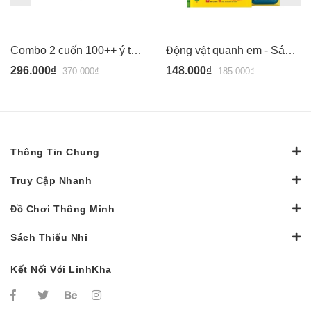
Combo 2 cuốn 100++ ý tưởng sáng tạo vẽ tranh bằng vân tay: Động Vật Quanh Em + Đại Dương - Đinh Tị
Động vật quanh em - Sách 100++ ý tưởng sáng tạo vẽ tranh bằng vân tay - màu an toàn cho bé - Đinh Tị
296.000₫
148.000₫
370.000₫
185.000₫
Thông Tin Chung
Truy Cập Nhanh
Đồ Chơi Thông Minh
Sách Thiếu Nhi
Kết Nối Với LinhKha