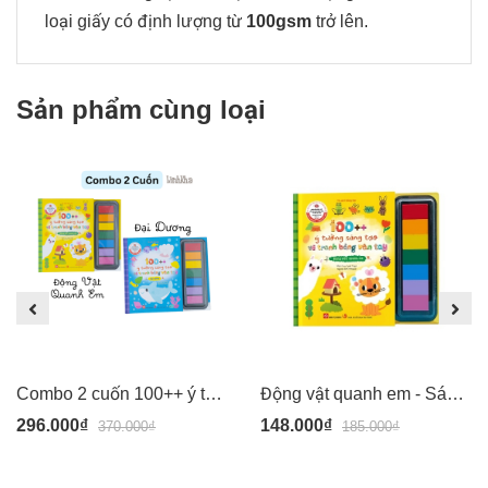
loại giấy có định lượng từ
100gsm
trở lên.
Sản phẩm cùng loại
Combo 2 cuốn 100++ ý tưởng sáng tạo vẽ tranh bằng vân tay: Động Vật Quanh Em + Đại Dương - Đinh Tị
Động vật quanh em - Sách 100++ ý tưởng sáng tạo vẽ tranh bằng vân tay - màu an toàn cho bé - Đinh Tị
296.000₫
148.000₫
370.000₫
185.000₫