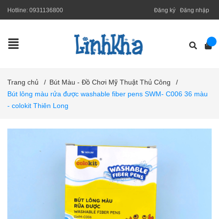
Hotline:
0931136800
Đăng ký
Đăng nhập
Trang chủ
/
Bút Màu - Đồ Chơi Mỹ Thuật Thủ Công
/
Bút lông màu rửa được washable fiber pens SWM- C006 36 màu
- colokit Thiên Long