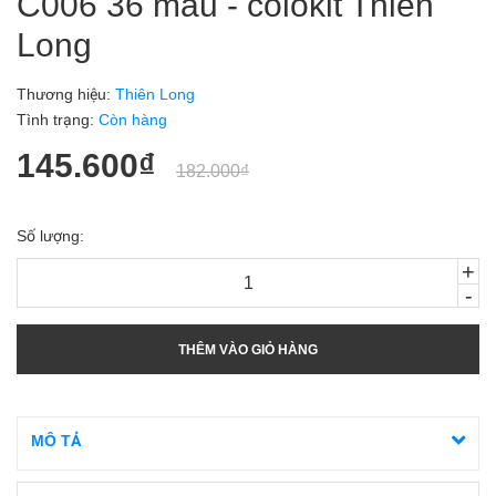
C006 36 màu - colokit Thiên
Long
Thương hiệu:
Thiên Long
Tình trạng:
Còn hàng
145.600₫
182.000₫
Số lượng:
+
-
THÊM VÀO GIỎ HÀNG
MÔ TẢ