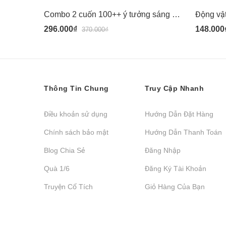
Combo 2 cuốn 100++ ý tưởng sáng tạo vẽ tranh bằng vân tay: Động Vật Quanh Em + Đại Dương - Đinh Tị
296.000₫
148.000
370.000₫
Thông Tin Chung
Truy Cập Nhanh
Điều khoản sử dụng
Hướng Dẫn Đặt Hàng
Chính sách bảo mật
Hướng Dẫn Thanh Toán
Blog Chia Sẻ
Đăng Nhập
Quà 1/6
Đăng Ký Tài Khoản
Truyện Cổ Tích
Giỏ Hàng Của Bạn