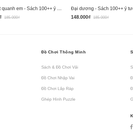
Động vật quanh em - Sách 100++ ý tưởng sáng tạo vẽ tranh bằng vân tay - màu an toàn cho bé - Đinh Tị
₫
148.000₫
185.000₫
185.000₫
Đồ Chơi Thông Minh
S
Sách & Đồ Chơi Vải
S
Đồ Chơi Nhập Vai
Đ
Đồ Chơi Lắp Ráp
Đ
Ghép Hình Puzzle
G
K