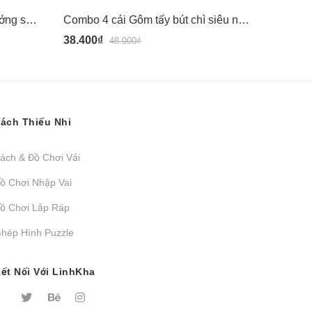
Đại dương - Sách 100++ ý tưởng sáng tạo vẽ tranh bằng vân tay - màu an toàn cho bé - Đinh Tị
Combo 4 cái Gôm tẩy bút chì siêu nhân giao màu ngẫu nhiên Classmate
38.400₫
84.000₫
48.000₫
ách Thiếu Nhi
ách & Đồ Chơi Vải
ồ Chơi Nhập Vai
ồ Chơi Lắp Ráp
hép Hình Puzzle
ết Nối Với LinhKha