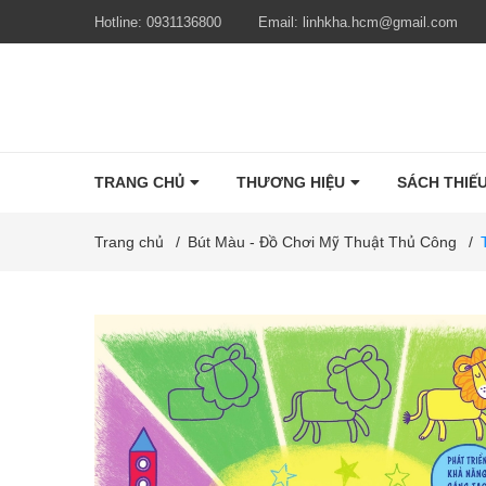
Hotline:
0931136800
Email:
linhkha.hcm@gmail.com
TRANG CHỦ
THƯƠNG HIỆU
SÁCH THIẾU
Trang chủ
/
Bút Màu - Đồ Chơi Mỹ Thuật Thủ Công
/