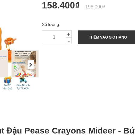
158.400₫
198.000₫
Số lượng:
+
THÊM VÀO GIỎ HÀNG
-
ạt Đậu Pease Crayons Mideer - B