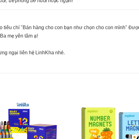
 tuổi, đề phòng bé nuốt hoặc ngậm
o tiêu chí "Bán hàng cho con bạn như chọn cho con mình" Đượ
 Ba mẹ yên tâm ạ!
ừng ngại liên hệ LinhKha nhé.