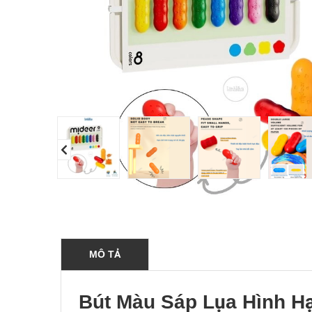
MÔ TẢ
Bút Màu Sáp Lụa Hình H