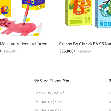
Bút Sáp Màu Lụa Mideer - Vẽ Được Trên Nhiều Vật Liệu - Dễ Dàng Lau Sạch - Mideer Silky Crayon
₫
336.000₫
175.000₫
420.000₫
Đồ Chơi Thông Minh
S
Sách & Đồ Chơi Vải
S
Đồ Chơi Nhập Vai
Đ
Đồ Chơi Lắp Ráp
Đ