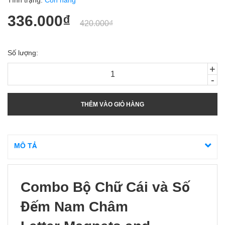
Tình trạng:
Còn hàng
336.000₫
420.000₫
Số lượng:
+
-
THÊM VÀO GIỎ HÀNG
MÔ TẢ
Combo Bộ Chữ Cái và Số
Đếm Nam Châm