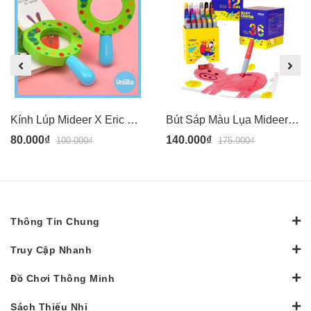
Kính Lúp Mideer X Eric Carle Kids Magnifying Glass MD0112
Bút Sáp Màu Lụa Mideer - Vẽ Được Trên Nhiều Vật Liệu - Dễ Dàng Lau Sạch - Mideer Silky Crayon
80.000₫
140.000₫
100.000₫
175.000₫
Thông Tin Chung
Truy Cập Nhanh
Đồ Chơi Thông Minh
Sách Thiếu Nhi