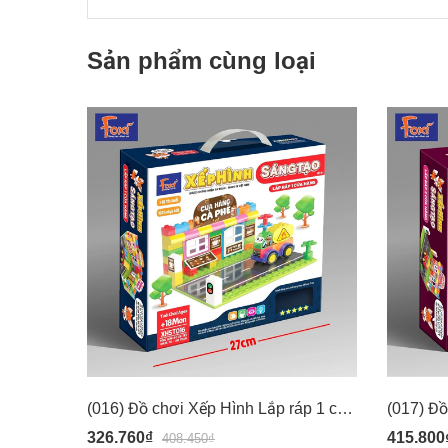
Sản phẩm cùng loại
(016) Đồ chơi Xếp Hình Lắp ráp 1 cửa hàng - Chi tiết to cho bé từ 18 tháng 1.5 tuổi - Hiệu Foxi 016
326.760₫
415.800
408.450₫