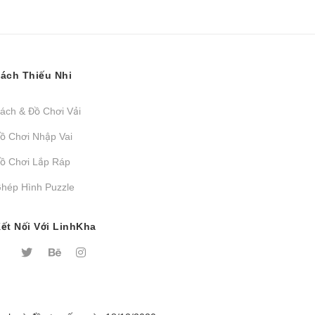
ách Thiếu Nhi
ách & Đồ Chơi Vải
ồ Chơi Nhập Vai
ồ Chơi Lắp Ráp
hép Hình Puzzle
ết Nối Với LinhKha