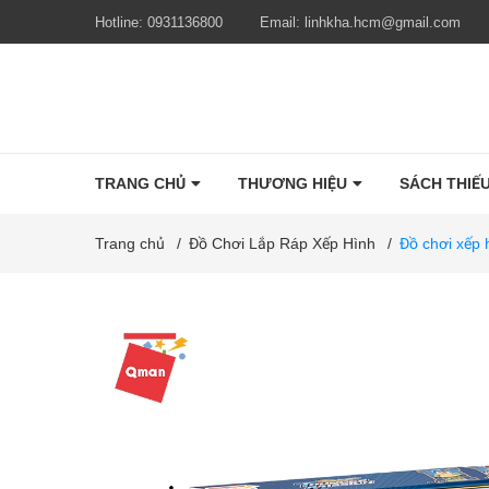
Hotline:
0931136800
Email:
linhkha.hcm@gmail.com
TRANG CHỦ
THƯƠNG HIỆU
SÁCH THIẾU
Trang chủ
/
Đồ Chơi Lắp Ráp Xếp Hình
/
Đồ chơi xếp 