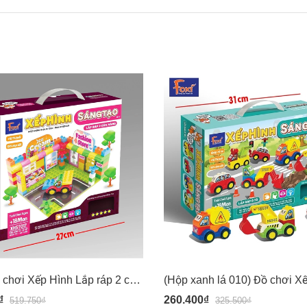
(017) Đồ chơi Xếp Hình Lắp ráp 2 cửa hàng - Chi tiết to cho bé từ 18 tháng 1.5 tuổi - Hiệu Foxi 017
₫
260.400₫
519.750₫
325.500₫