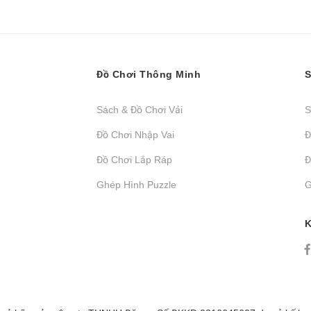
Đồ Chơi Thông Minh
S
Sách & Đồ Chơi Vải
S
Đồ Chơi Nhập Vai
Đ
Đồ Chơi Lắp Ráp
Đ
Ghép Hình Puzzle
G
K