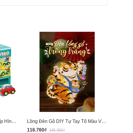
(Hộp xanh lá 010) Đồ chơi Xếp Hình Sáng Tạo Xếp Hình Chi tiết to cho bé từ 18 tháng - Lắp ráp ô tô - Foxi
Lồng Đèn Gỗ DIY Tự Tay Tô Màu Và Lắp Ráp - Hổ Béo - Lalala Baby
116.760₫
159.20
145.950₫