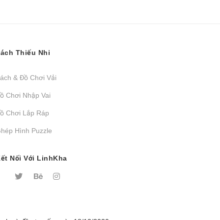
ách Thiếu Nhi
ách & Đồ Chơi Vải
ồ Chơi Nhập Vai
ồ Chơi Lắp Ráp
hép Hình Puzzle
ết Nối Với LinhKha