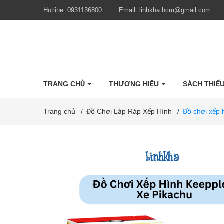
Hotline:
0931136800
Email:
linhkha.hcm@gmail.com
TRANG CHỦ
THƯƠNG HIỆU
SÁCH THIẾU
Trang chủ
/
Đồ Chơi Lắp Ráp Xếp Hình
/
Đồ chơi xếp