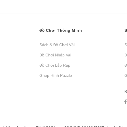
Đồ Chơi Thông Minh
S
Sách & Đồ Chơi Vải
S
Đồ Chơi Nhập Vai
Đ
Đồ Chơi Lắp Ráp
Đ
Ghép Hình Puzzle
G
K