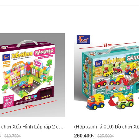
(017) Đồ chơi Xếp Hình Lắp ráp 2 cửa hàng - Chi tiết to cho bé từ 18 tháng 1.5 tuổi - Hiệu Foxi 017
₫
260.400₫
519.750₫
325.500₫