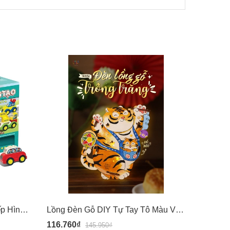
(Hộp xanh lá 010) Đồ chơi Xếp Hình Sáng Tạo Xếp Hình Chi tiết to cho bé từ 18 tháng - Lắp ráp ô tô - Foxi
Lồng Đèn Gỗ DIY Tự Tay Tô Màu Và Lắp Ráp - Hổ Béo - Lalala Baby
116.760₫
159.20
145.950₫