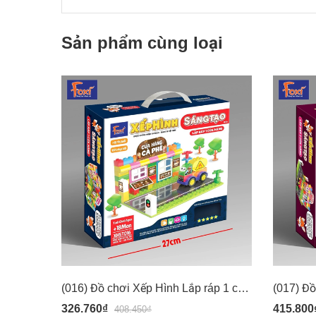
Sản phẩm cùng loại
(016) Đồ chơi Xếp Hình Lắp ráp 1 cửa hàng - Chi tiết to cho bé từ 18 tháng 1.5 tuổi - Hiệu Foxi 016
326.760₫
415.800
408.450₫