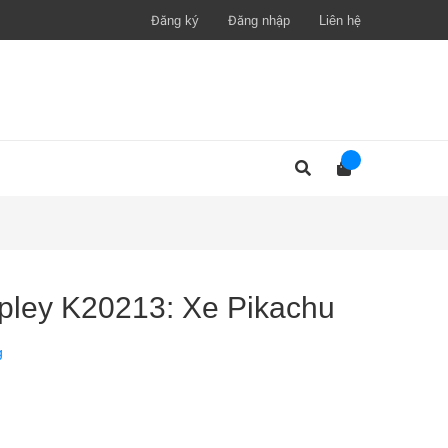
Đăng ký
Đăng nhập
Liên hệ
pley K20213: Xe Pikachu
g