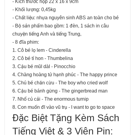
- Kích thước hộp 22 x 16 x 9cm
- Khối lượng: 0,45kg
- Chất liệu: nhựa nguyên sinh ABS an toàn cho bé
- Bộ sản phẩm bao gồm: 1 đèn, 1 sách in câu
chuyện tiếng Anh và tiếng Trung,
- 8 đĩa phim:
1.
Cô bé lọ lem - Cinderella
2. Cô bé tí hon - Thumbelina
3. Cậu bé mũI dàI - Pinocchio
4. Chàng hoàng tử hạnh phúc - The happy prince
5. Chú bé chăn cừu - The boy who cried wolf
6. Cậu bé bánh gừng - The gingerbread man
7. Nhổ củ cải - The enormous turnip
8. Con muốn đI vào vũ trụ - I want to go to space
Đặc Biệt Tặng Kèm Sách
Tiếng Việt & 3 Viên Pin: