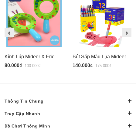
Kính Lúp Mideer X Eric Carle Kids Magnifying Glass MD0112
Bút Sáp Màu Lụa Mideer - Vẽ Được Trên Nhiều Vật Liệu - Dễ Dàng Lau Sạch - Mideer Silky Crayon
80.000₫
140.000₫
100.000₫
175.000₫
Thông Tin Chung
Truy Cập Nhanh
Đồ Chơi Thông Minh