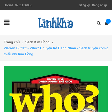
Hotline:
0931136800
Đăng ký
Đăng nhập
Trang chủ
/
Sách Kim Đồng
/
Warren Buffett - Who? Chuyện Kể Danh Nhân - Sách truyện comic
thiếu nhi Kim Đồng