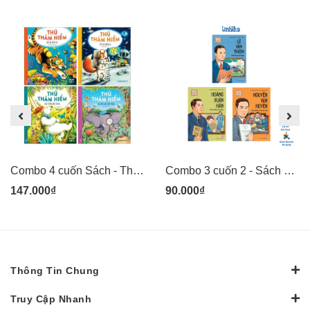
Combo 4 cuốn Sách - Thú thám hiểm: Voi săn lùng côn trùng, Gấu trắng mê cỏ hoa, Sóc phi hành gia, Hổ lặn biển sâu - tranh minh họa đẹp cho thiếu nhi - Kim Đồng
Combo 3 cuốn 2 - Sách Danh nhân khoa học Việt Nam - Lê Văn Thiêm, Hoàng Xuân Hãn, Nguyễn Văn Huyên - Kim Đồng
147.000₫
90.000₫
Thông Tin Chung
Truy Cập Nhanh