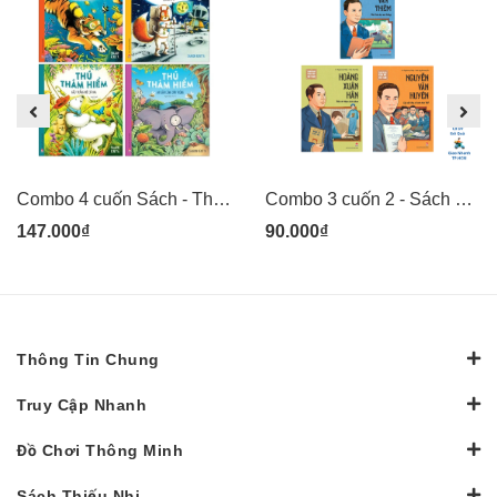
Combo 4 cuốn Sách - Thú thám hiểm: Voi săn lùng côn trùng, Gấu trắng mê cỏ hoa, Sóc phi hành gia, Hổ lặn biển sâu - tranh minh họa đẹp cho thiếu nhi - Kim Đồng
Combo 3 cuốn 2 - Sách Danh nhân khoa học Việt Nam - Lê Văn Thiêm, Hoàng Xuân Hãn, Nguyễn Văn Huyên - Kim Đồng
147.000₫
90.000₫
Thông Tin Chung
Truy Cập Nhanh
Đồ Chơi Thông Minh
Sách Thiếu Nhi