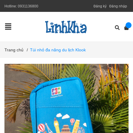
Hotline:
0931136800
Đăng ký
Đăng nhập
Trang chủ
/
Túi nhỏ đa năng du lịch Klook