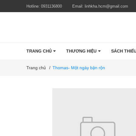
Hotline:
0931136800
Email:
linhkha.hcm@gmail.com
TRANG CHỦ
THƯƠNG HIỆU
SÁCH THIẾU
Trang chủ
/
Thomas- Một ngày bận rộn