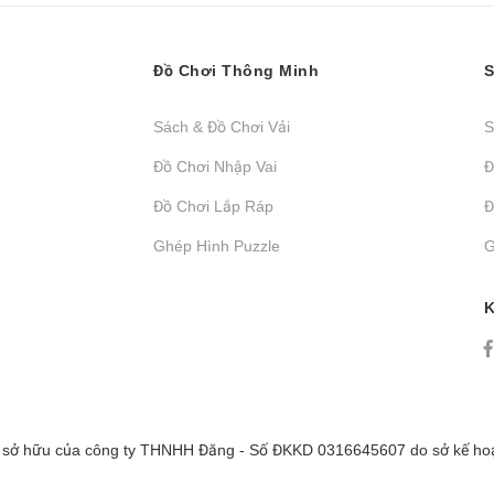
Đồ Chơi Thông Minh
S
Sách & Đồ Chơi Vải
S
Đồ Chơi Nhập Vai
Đ
Đồ Chơi Lắp Ráp
Đ
Ghép Hình Puzzle
G
K
 sở hữu của công ty THNHH Đăng - Số ĐKKD 0316645607 do sở kế hoạ