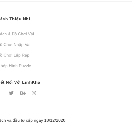
ách Thiếu Nhi
ách & Đồ Chơi Vải
ồ Chơi Nhập Vai
ồ Chơi Lắp Ráp
hép Hình Puzzle
ết Nối Với LinhKha
ch và đầu tư cấp ngày 18/12/2020