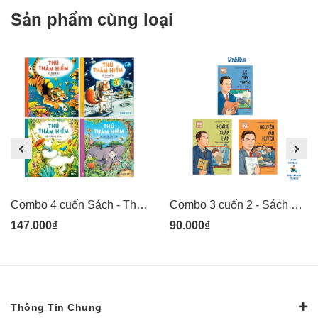
Sản phẩm cùng loại
Combo 4 cuốn Sách - Thú thám hiểm: Voi săn lùng côn trùng, Gấu trắng mê cỏ hoa, Sóc phi hành gia, Hổ lặn biển sâu - tranh minh họa đẹp cho thiếu nhi - Kim Đồng
Combo 3 cuốn 2 - Sách Danh nhân khoa học Việt Nam - Lê Văn Thiêm, Hoàng Xuân Hãn, Nguyễn Văn Huyên - Kim Đồng
147.000₫
90.000₫
Thông Tin Chung