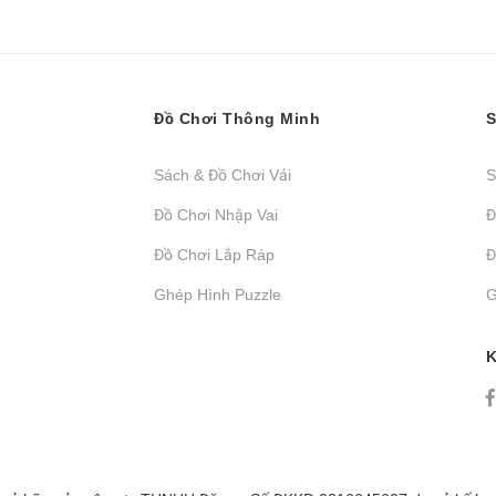
Đồ Chơi Thông Minh
S
Sách & Đồ Chơi Vải
S
Đồ Chơi Nhập Vai
Đ
Đồ Chơi Lắp Ráp
Đ
Ghép Hình Puzzle
G
K