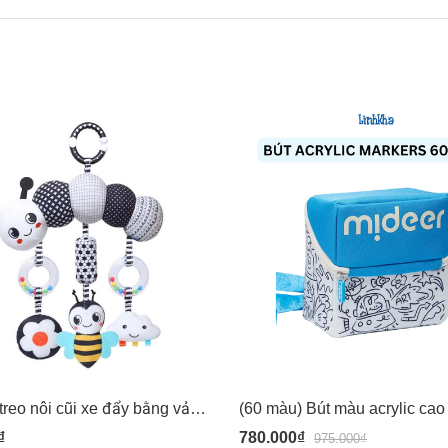
Đồ chơi treo nôi cũi xe đẩy bằng vải bông có âm thanh leng keng cho bé sơ sinh Pipovietnam
₫
780.000₫
975.000₫