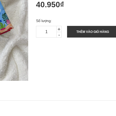
40.950₫
Số lượng:
+
THÊM VÀO GIỎ HÀNG
-