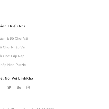
ách Thiếu Nhi
ách & Đồ Chơi Vải
ồ Chơi Nhập Vai
ồ Chơi Lắp Ráp
hép Hình Puzzle
ết Nối Với LinhKha