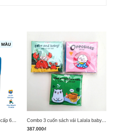
(60 màu) Bút màu acrylic cao cấp 60 màu có túi vải đựng - mideer Acrylic Markers 60 colours
Combo 3 cuốn sách vải Lalala baby Ehon tương tác (Opposites, Peek a boo! Who's hidding, Mom and baby)
387.000₫
135.45