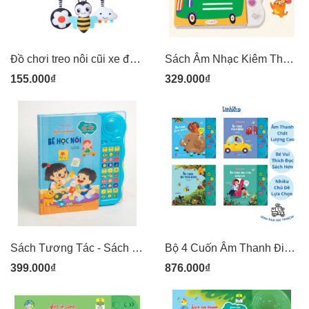
Đồ chơi treo nôi cũi xe đẩy bằng vải bông có âm thanh leng keng cho bé sơ sinh Pipovietnam
Sách Âm Nhạc Kiêm Thẻ Gấp Dích Dắc Zigzag Cho Trẻ Sơ Sinh Luyện Kích Thích Thị Giác Và Phát Triển Tri Não Lalalook Look Around You (Màu Sắc): Bé 6 -12 Tháng
155.000₫
329.000₫
Sách Tương Tác - Sách Âm Thanh 30 nút bấm - Bé Học Nói
Bộ 4 Cuốn Âm Thanh Đinh Tị - Phố Phường - Các Loài Vật - Cuộc Sống Quanh Em - Thiên Nhiên
399.000₫
876.000₫