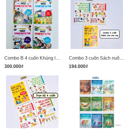
Combo B 4 cuốn Khủng long, Toán logic, Vật lí - Hóa học, Bò sát - Lưỡng cư - Quiz! Khoa học kì thú - Kim Đồng
Combo 3 cuốn Sách nuôi dạy con theo kinh nghiệm từ nước Nhật - Giúp con tự lập, bí quyết giúp trẻ tự tin, lắng nghe và truyền đạt - Kim Đồng
300.000₫
194.000₫