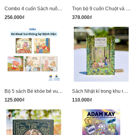
Combo 4 cuốn Sách nuôi dạy con theo kinh nghiệm từ nước Nhật: Giúp con tự lập, bí quyết giúp trẻ tự tin, kiểm soát tức giận (lẻ cuốn) Kim Đồng
Trọn bộ 9 cuốn Chuột và Chũi - Kim Đồng
256.000₫
378.000₫
Bộ 5 sách Bé khỏe bé vui Không sợ bệnh viện: Gấu Nâu sốt cao, Heo Vàng đau răng, Hổ Vằn đi tiêm chủng .. Kim Đồng
Sách Nhật kí trong khu rừng mộng mơ - vừa là sách vừa là sổ tay góp nhặt những vần thơ trong trẻo - NXB Kim Đồng
125.000₫
110.000₫