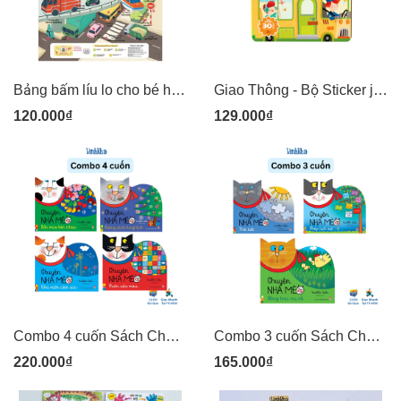
Bảng bấm líu lo cho bé học nói song ngữ -Ú Oà Toys
Giao Thông - Bộ Sticker jelly thạch mềm dẻo dán được nhiều lần mideer (30 stickers)
120.000₫
129.000₫
Combo 4 cuốn Sách Chuyện nhà mèo - Bốn mùa bên nhau, Muôn sắc màu, Giáng sinh lung linh, Khu vườn cảm xúc - trang cứng khó rách, ít chữ cho bé nhỏ - NXB Kim Đồng
Combo 3 cuốn Sách Chuyện nhà mèo - Nông trại vui vẻ, Thời tiết, Phép lịch sự - trang cứng khó rách, ít chữ cho bé nhỏ - NXB Kim Đồng
220.000₫
165.000₫