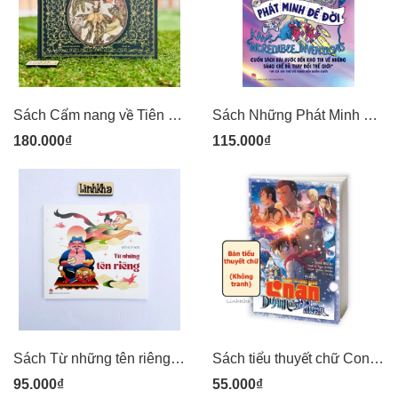
Sách Cẩm nang về Tiên - bìa cứng nhũ óng ánh tranh đẹp cho thiếu nhi - NXB Kim Đồng
Sách Những Phát Minh Để Đời Kay’s Incredible Inventions
180.000₫
115.000₫
Sách Từ những tên riêng - Giải thích những tên riêng thú vị trong Tiếng Việt - NXB Kim Đồng
Sách tiểu thuyết chữ Conan - Dư ảnh của độc nhãn
95.000₫
55.000₫