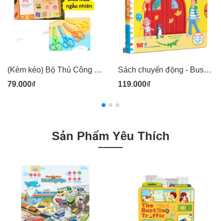
(Kèm kéo) Bộ Thủ Công Tay Khéo Não Tinh - Phân Loại Hộp 80 tờ Cắt Dán - Lalala Baby
Sách chuyển động - Busy - The zoo - Sở thú
79.000₫
119.000₫
Sản Phẩm Yêu Thích