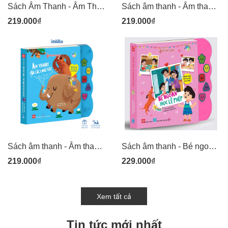
Sách Âm Thanh - Âm Thanh Của Thiên Nhiên 219N
Sách âm thanh - Âm thanh cuộc sống quanh em 219N_VN
219.000₫
219.000₫
Sách âm thanh - Âm thanh của các loài vật 219N
Sách âm thanh - Bé ngoan học lễ phép 229N
219.000₫
229.000₫
Xem tất cả
Tin tức mới nhất