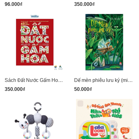
96.000₫
350.000₫
Sách Đất Nước Gấm Hoa Atlas Việt Nam - ấn bản lưu dấu 63 tỉnh thành (Sách Kỉ Niệm 65 Năm NXB Kim Đồng)
Dế mèn phiêu lưu ký (minh hoạ Tạ Huy Long) sách truyện thiếu nhi bìa mềm (50N) - Kim Đồng
350.000₫
50.000₫