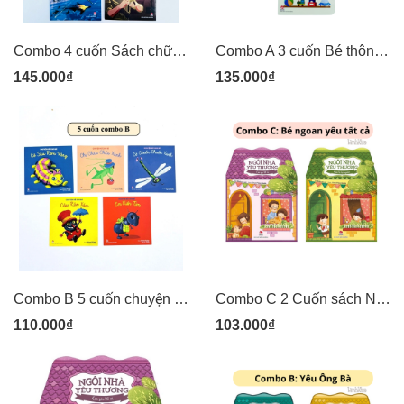
Combo 4 cuốn Sách chữ Kỷ niệm 70 năm Chiến Thắng Điện Biên Phủ - Kim Đồng
Combo A 3 cuốn Bé thông minh Trổ tài so sánh Dọc ngang - Trên dưới - To nhỏ - Kim Đồng
145.000₫
135.000₫
Combo B 5 cuốn chuyện kể cho bé: Sâu róm, Châu chấu xanh, Chuồn chuồn xanh, Rận xám, Kiến tím - Kim Đồng
Combo C 2 Cuốn sách Ngôi nhà yêu thương - Con là bé ngoan + Con là tất cả - Kim Đồng
110.000₫
103.000₫