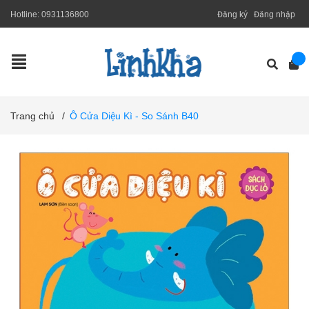
Hotline:
0931136800
Đăng ký
Đăng nhập
Trang chủ
/
Ô Cửa Diệu Kì - So Sánh B40