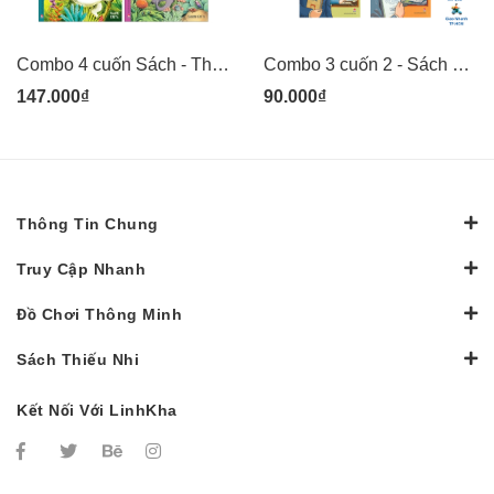
Combo 4 cuốn Sách - Thú thám hiểm: Voi săn lùng côn trùng, Gấu trắng mê cỏ hoa, Sóc phi hành gia, Hổ lặn biển sâu - tranh minh họa đẹp cho thiếu nhi - Kim Đồng
Combo 3 cuốn 2 - Sách Danh nhân khoa học Việt Nam - Lê Văn Thiêm, Hoàng Xuân Hãn, Nguyễn Văn Huyên - Kim Đồng
147.000₫
90.000₫
Thông Tin Chung
Truy Cập Nhanh
Đồ Chơi Thông Minh
Sách Thiếu Nhi
Kết Nối Với LinhKha