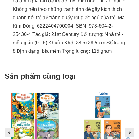
cố định quá lâu để trẻ đỡ mỏi mắt hoặc bị lác mắt. *
Không nên treo những tranh ảnh dễ gây kích thích
quanh nôi trẻ để tránh quấy rối giấc ngủ của trẻ. Mã
Kim Đồng: 6222404700004 ISBN: 978-604-2-
25430-4 Tác giả: 21st Century Đối tượng: Nhà trẻ -
mẫu giáo (0 - 6) Khuôn Khổ: 28.5x28.5 cm Số trang:
8 Định dạng: bìa mềm Trọng lượng: 115 gram
Sản phẩm cùng loại