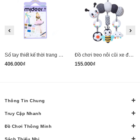
Sổ tay thiết kế thời trang Mideer kèm vải Dress-up Fashion Guide
Đồ chơi treo nôi cũi xe đẩy bằng vải bông có âm thanh leng keng cho bé sơ sinh Pipovietnam
406.000₫
155.000₫
Thông Tin Chung
Truy Cập Nhanh
Đồ Chơi Thông Minh
Sách Thiếu Nhi