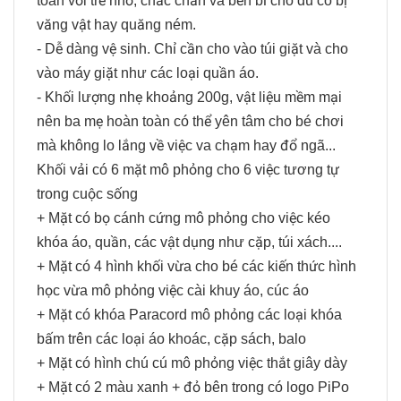
toàn với trẻ nhỏ, chắc chắn và bền bỉ cho dù có bị
văng vật hay quăng ném.
- Dễ dàng vệ sinh. Chỉ cần cho vào túi giặt và cho
vào máy giặt như các loại quần áo.
- Khối lượng nhẹ khoảng 200g, vật liệu mềm mại
nên ba mẹ hoàn toàn có thể yên tâm cho bé chơi
mà không lo lắng về việc va chạm hay đổ ngã...
Khối vải có 6 mặt mô phỏng cho 6 việc tương tự
trong cuộc sống
+ Mặt có bọ cánh cứng mô phỏng cho việc kéo
khóa áo, quần, các vật dụng như cặp, túi xách....
+ Mặt có 4 hình khối vừa cho bé các kiến thức hình
học vừa mô phỏng việc cài khuy áo, cúc áo
+ Mặt có khóa Paracord mô phỏng các loại khóa
bấm trên các loại áo khoác, cặp sách, balo
+ Mặt có hình chú cú mô phỏng việc thắt giây dày
+ Mặt có 2 màu xanh + đỏ bên trong có logo PiPo