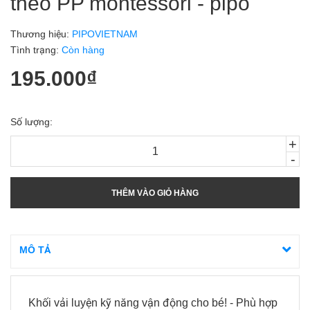
theo PP montessori - pipo
Thương hiệu:
PIPOVIETNAM
Tình trạng:
Còn hàng
195.000₫
Số lượng:
+
-
THÊM VÀO GIỎ HÀNG
MÔ TẢ
Khối vải luyện kỹ năng vận động cho bé! - Phù hợp