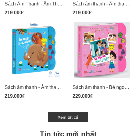
Sách Âm Thanh - Âm Thanh Của Thiên Nhiên 219N
Sách âm thanh - Âm thanh cuộc sống quanh em 219N_VN
219.000₫
219.000₫
Sách âm thanh - Âm thanh của các loài vật 219N
Sách âm thanh - Bé ngoan học lễ phép 229N
219.000₫
229.000₫
Xem tất cả
Tin tức mới nhất