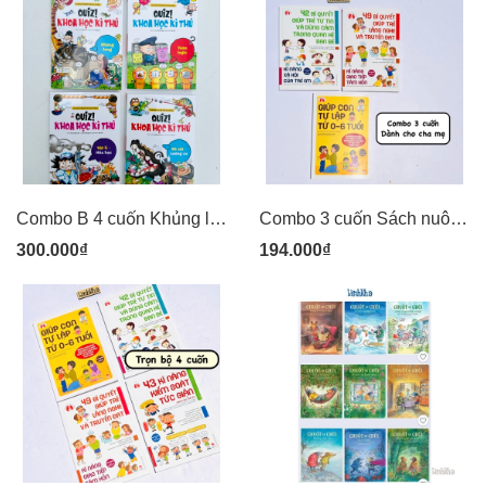
Combo B 4 cuốn Khủng long, Toán logic, Vật lí - Hóa học, Bò sát - Lưỡng cư - Quiz! Khoa học kì thú - Kim Đồng
Combo 3 cuốn Sách nuôi dạy con theo kinh nghiệm từ nước Nhật - Giúp con tự lập, bí quyết giúp trẻ tự tin, lắng nghe và truyền đạt - Kim Đồng
300.000₫
194.000₫