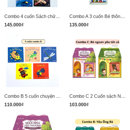
Combo 4 cuốn Sách chữ Kỷ niệm 70 năm Chiến Thắng Điện Biên Phủ - Kim Đồng
Combo A 3 cuốn Bé thông minh Trổ tài so sánh Dọc ngang - Trên dưới - To nhỏ - Kim Đồng
145.000₫
135.000₫
Combo B 5 cuốn chuyện kể cho bé: Sâu róm, Châu chấu xanh, Chuồn chuồn xanh, Rận xám, Kiến tím - Kim Đồng
Combo C 2 Cuốn sách Ngôi nhà yêu thương - Con là bé ngoan + Con là tất cả - Kim Đồng
110.000₫
103.000₫