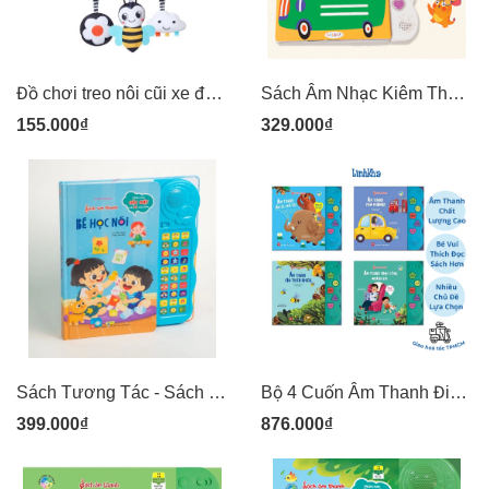
Đồ chơi treo nôi cũi xe đẩy bằng vải bông có âm thanh leng keng cho bé sơ sinh Pipovietnam
Sách Âm Nhạc Kiêm Thẻ Gấp Dích Dắc Zigzag Cho Trẻ Sơ Sinh Luyện Kích Thích Thị Giác Và Phát Triển Tri Não Lalalook Look Around You (Màu Sắc): Bé 6 -12 Tháng
155.000₫
329.000₫
Sách Tương Tác - Sách Âm Thanh 30 nút bấm - Bé Học Nói
Bộ 4 Cuốn Âm Thanh Đinh Tị - Phố Phường - Các Loài Vật - Cuộc Sống Quanh Em - Thiên Nhiên
399.000₫
876.000₫