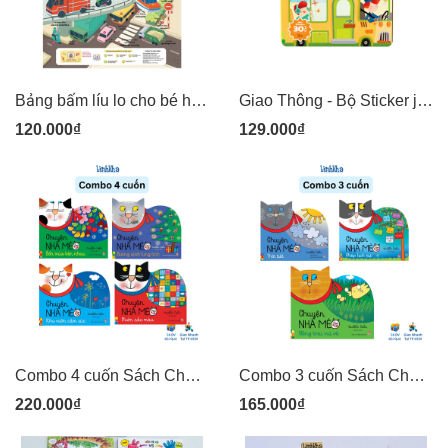
Bảng bấm líu lo cho bé học nói song ngữ -Ú Oà Toys
Giao Thông - Bộ Sticker jelly thạch mềm dẻo dán được nhiều lần mideer (30 stickers)
120.000₫
129.000₫
Combo 4 cuốn Sách Chuyện nhà mèo - Bốn mùa bên nhau, Muôn sắc màu, Giáng sinh lung linh, Khu vườn cảm xúc - trang cứng khó rách, ít chữ cho bé nhỏ - NXB Kim Đồng
Combo 3 cuốn Sách Chuyện nhà mèo - Nông trại vui vẻ, Thời tiết, Phép lịch sự - trang cứng khó rách, ít chữ cho bé nhỏ - NXB Kim Đồng
220.000₫
165.000₫