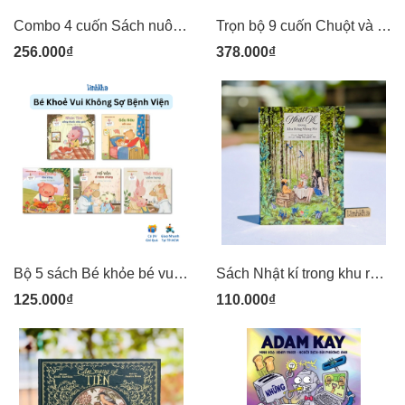
Combo 4 cuốn Sách nuôi dạy con theo kinh nghiệm từ nước Nhật: Giúp con tự lập, bí quyết giúp trẻ tự tin, kiểm soát tức giận (lẻ cuốn) Kim Đồng
Trọn bộ 9 cuốn Chuột và Chũi - Kim Đồng
256.000₫
378.000₫
Bộ 5 sách Bé khỏe bé vui Không sợ bệnh viện: Gấu Nâu sốt cao, Heo Vàng đau răng, Hổ Vằn đi tiêm chủng .. Kim Đồng
Sách Nhật kí trong khu rừng mộng mơ - vừa là sách vừa là sổ tay góp nhặt những vần thơ trong trẻo - NXB Kim Đồng
125.000₫
110.000₫