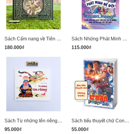
Sách Cẩm nang về Tiên - bìa cứng nhũ óng ánh tranh đẹp cho thiếu nhi - NXB Kim Đồng
Sách Những Phát Minh Để Đời Kay’s Incredible Inventions
180.000₫
115.000₫
Sách Từ những tên riêng - Giải thích những tên riêng thú vị trong Tiếng Việt - NXB Kim Đồng
Sách tiểu thuyết chữ Conan - Dư ảnh của độc nhãn
95.000₫
55.000₫