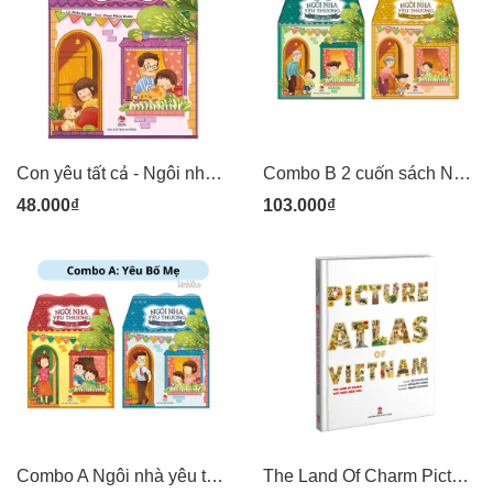
Con yêu tất cả - Ngôi nhà thương yêu - Sách thơ trang cứng cán bóng chống ướt - Kim Đồng
Combo B 2 cuốn sách Ngôi nhà yêu thương - Con yêu Ông + Con yêu Bà - Kim Đồng
48.000₫
103.000₫
Combo A Ngôi nhà yêu thương con yêu Bố + Con yêu mẹ - Kim Đồng
The Land Of Charm Picture Atlas Of Vietnam - Đất nước gấm hoa bản Tiếng Anh - Sách Kim Đồng