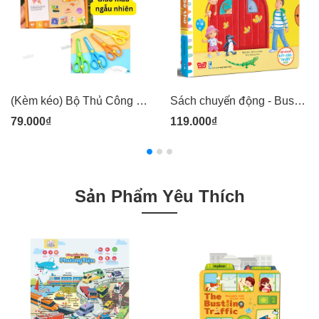
(Kèm kéo) Bộ Thủ Công Tay Khéo Não Tinh - Phân Loại Hộp 80 tờ Cắt Dán - Lalala Baby
Sách chuyển động - Busy - The zoo - Sở thú
79.000₫
119.000₫
Sản Phẩm Yêu Thích