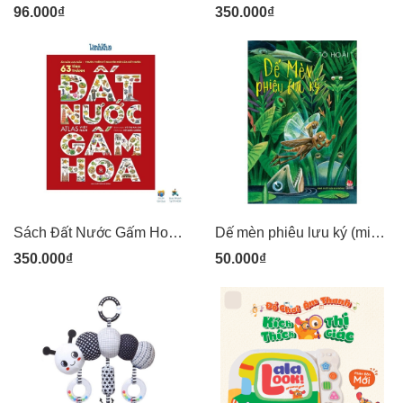
96.000₫
350.000₫
Sách Đất Nước Gấm Hoa Atlas Việt Nam - ấn bản lưu dấu 63 tỉnh thành (Sách Kỉ Niệm 65 Năm NXB Kim Đồng)
Dế mèn phiêu lưu ký (minh hoạ Tạ Huy Long) sách truyện thiếu nhi bìa mềm (50N) - Kim Đồng
350.000₫
50.000₫