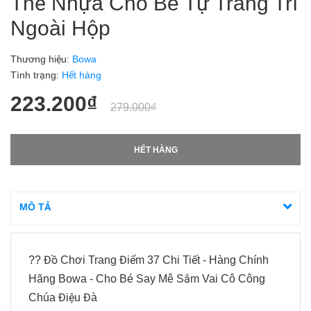
Thẻ Nhựa Cho Bé Tự Trang Trí
Ngoài Hộp
Thương hiệu:
Bowa
Tình trạng:
Hết hàng
223.200₫
279.000₫
HẾT HÀNG
MÔ TẢ
?? Đồ Chơi Trang Điểm 37 Chi Tiết - Hàng Chính
Hãng Bowa - Cho Bé Say Mê Sắm Vai Cô Công
Chúa Điệu Đà