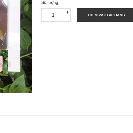
Số lượng:
+
THÊM VÀO GIỎ HÀNG
-