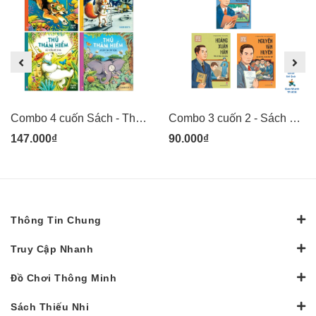
Combo 4 cuốn Sách - Thú thám hiểm: Voi săn lùng côn trùng, Gấu trắng mê cỏ hoa, Sóc phi hành gia, Hổ lặn biển sâu - tranh minh họa đẹp cho thiếu nhi - Kim Đồng
Combo 3 cuốn 2 - Sách Danh nhân khoa học Việt Nam - Lê Văn Thiêm, Hoàng Xuân Hãn, Nguyễn Văn Huyên - Kim Đồng
147.000₫
90.000₫
Thông Tin Chung
Truy Cập Nhanh
Đồ Chơi Thông Minh
Sách Thiếu Nhi