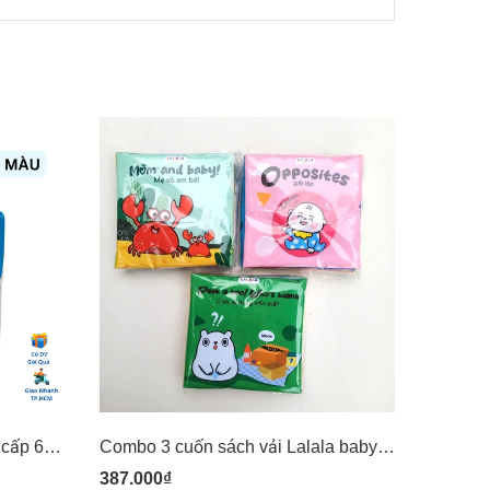
(60 màu) Bút màu acrylic cao cấp 60 màu có túi vải đựng - mideer Acrylic Markers 60 colours
Combo 3 cuốn sách vải Lalala baby Ehon tương tác (Opposites, Peek a boo! Who's hidding, Mom and baby)
387.000₫
135.45