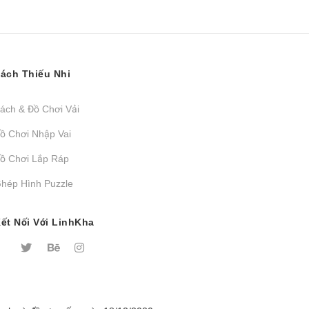
ách Thiếu Nhi
ách & Đồ Chơi Vải
ồ Chơi Nhập Vai
ồ Chơi Lắp Ráp
hép Hình Puzzle
ết Nối Với LinhKha