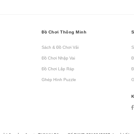
Đồ Chơi Thông Minh
S
Sách & Đồ Chơi Vải
S
Đồ Chơi Nhập Vai
Đ
Đồ Chơi Lắp Ráp
Đ
Ghép Hình Puzzle
G
K