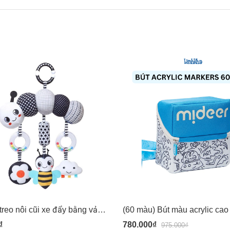
Đồ chơi treo nôi cũi xe đẩy bằng vải bông có âm thanh leng keng cho bé sơ sinh Pipovietnam
₫
780.000₫
975.000₫