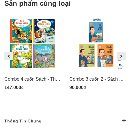
Sản phẩm cùng loại
Combo 4 cuốn Sách - Thú thám hiểm: Voi săn lùng côn trùng, Gấu trắng mê cỏ hoa, Sóc phi hành gia, Hổ lặn biển sâu - tranh minh họa đẹp cho thiếu nhi - Kim Đồng
Combo 3 cuốn 2 - Sách Danh nhân khoa học Việt Nam - Lê Văn Thiêm, Hoàng Xuân Hãn, Nguyễn Văn Huyên - Kim Đồng
147.000₫
90.000₫
Thông Tin Chung