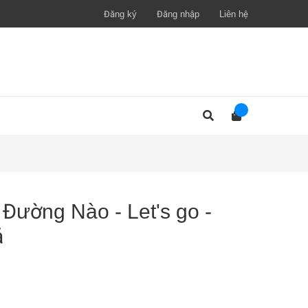
Đăng ký
Đăng nhập
Liên hệ
ường Nào - Let's go -
ả