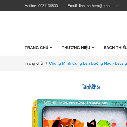
Hotline:
0931136800
Email:
linhkha.hcm@gmail.com
TRANG CHỦ
THƯƠNG HIỆU
SÁCH THIẾU
Trang chủ
/
Chúng Mình Cùng Lên Đường Nào - Let's go