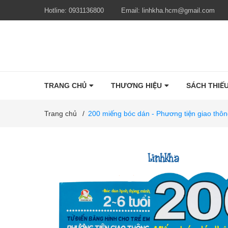
Hotline:
0931136800
Email:
linhkha.hcm@gmail.com
TRANG CHỦ
THƯƠNG HIỆU
SÁCH THIẾU
Trang chủ
/
200 miếng bóc dán - Phương tiện giao t