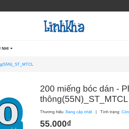
 NHI
hông(55N)_ST_MTCL
200 miếng bóc dán - P
thông(55N)_ST_MTCL
Thương hiệu:
Đang cập nhật
|
Tình trạng:
Còn
55.000₫