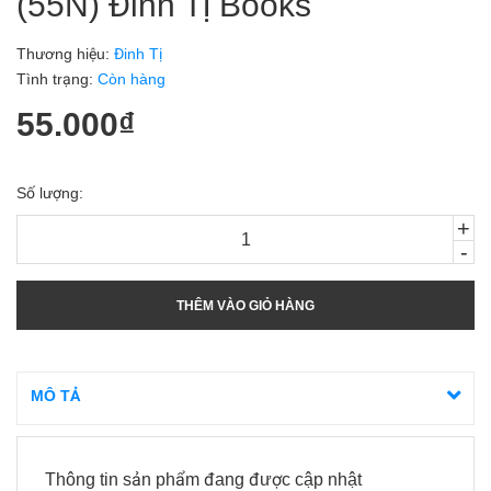
(55N) Đinh Tị Books
Thương hiệu:
Đinh Tị
Tình trạng:
Còn hàng
55.000₫
Số lượng:
+
-
THÊM VÀO GIỎ HÀNG
MÔ TẢ
Thông tin sản phẩm đang được cập nhật