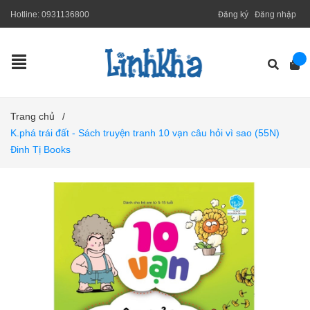
Hotline:
0931136800
Đăng ký
Đăng nhập
Trang chủ
/
K.phá trái đất - Sách truyện tranh 10 vạn câu hỏi vì sao (55N)
Đinh Tị Books